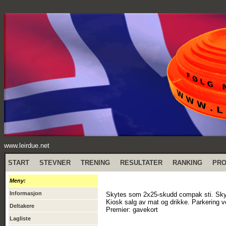
www.leirdue.net
START
STEVNER
TRENING
RESULTATER
RANKING
PR
Meny:
Informasjon
Skytes som 2x25-skudd compak sti. Skyte
Kiosk salg av mat og drikke. Parkering ve
Deltakere
Premier: gavekort
Lagliste