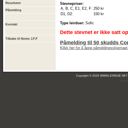
Resultater
Stevnepriser:
A, B, C, E1, E2, F:
250 kr
Påmelding
D1, D2:
150 kr
Type leirduer:
Sofic
Kontakt
Dette stevnet er ikke satt o
Tilbake til Nome J.F.F
Påmelding til 50 skudds C
Klikk her for å åpne påmeldingsskjemaet
Copyright © 2026 WWW.LEIRDUE.NET
(leir