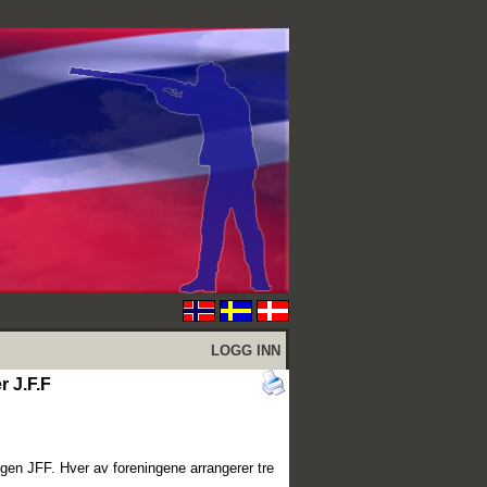
LOGG INN
r J.F.F
ngen JFF. Hver av foreningene arrangerer tre