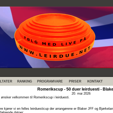
LTATER
RANKING
PROGRAMVARE
PRISER
KONTAKT
Romerikscup - 50 duer leirduesti - Blake
20. mai 2026
 ønsker velkommen til Romerikscup i leirduesti.
re kjører vi en felles leirduesticup der arrangørene er Blaker JFF og Bjørkela
 følgende datoer: