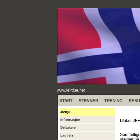
www.leirdue.net
START
STEVNER
TRENING
RESU
Meny:
Informasjon
Blaker JFF
Deltakere
Som tidlige
Lagliste
stevner på