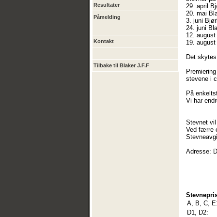
Resultater
29. april B
20. mai Bl
Påmelding
3. juni Bjø
24. juni Bl
12. august
Kontakt
19. august
Det skytes
Tilbake til Blaker J.F.F
Premiering
stevene i 
På enkeltst
Vi har endr
Stevnet vi
Ved færre 
Stevneavgi
Adresse: D
Stevnepris
A, B, C, E
D1, D2: