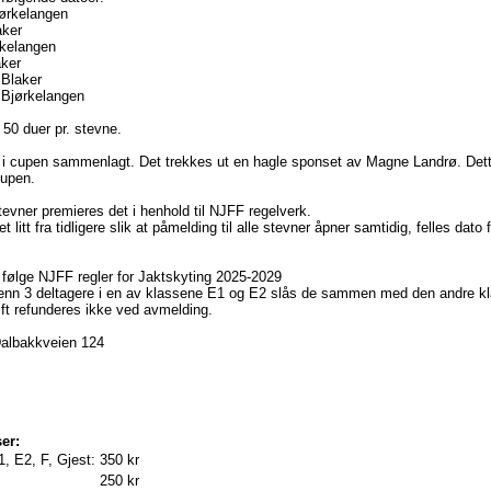
jørkelangen
aker
rkelangen
aker
 Blaker
 Bjørkelangen
 50 duer pr. stevne.
 i cupen sammenlagt. Det trekkes ut en hagle sponset av Magne Landrø. Dett
cupen.
evner premieres det i henhold til NJFF regelverk.
et litt fra tidligere slik at påmelding til alle stevner åpner samtidig, felles dato
l følge NJFF regler for Jaktskyting 2025-2029
enn 3 deltagere i en av klassene E1 og E2 slås de sammen med den andre kl
ft refunderes ikke ved avmelding.
albakkveien 124
er:
1, E2, F, Gjest:
350 kr
250 kr