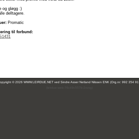
e og gløgg :)
lle delltagere.
uer:
Promatic
ering til forbund:
S1431
opyright © 2026 WWW.LEIRDUE.NET ved
Sindre Asser Netland Nilssen ENK (Org.nr: 992 354 91
(leirdue-web-76c49c557b-2xvxg)