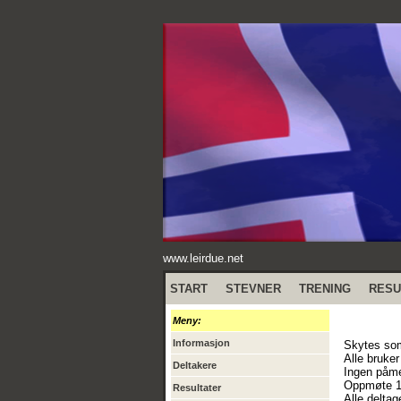
www.leirdue.net
START
STEVNER
TRENING
RESU
Meny:
Informasjon
Skytes som
Alle bruke
Deltakere
Ingen påme
Oppmøte 1
Resultater
Alle deltag