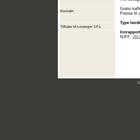
Gratis kaff
Kontakt
Premie til a
Type leird
Tilbake til Levanger J.F.L
Innrapport
NJFF:
26L
C