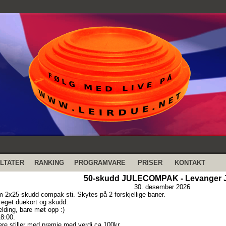
LTATER
RANKING
PROGRAMVARE
PRISER
KONTAKT
50-skudd JULECOMPAK - Levanger J
30. desember 2026
 2x25-skudd compak sti. Skytes på 2 forskjellige baner.
r eget duekort og skudd.
lding, bare møt opp :)
8:00.
ere stiller med premie med verdi ca 100kr.