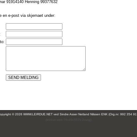
rnar 91914140 Henning 99377632
e en e-post via skjemaet under:
:
to:
opyright © 2026 WWW.LEIRDUE.NET ved
Sindre Asser Netland Nilssen ENK (Org.nr: 992 354 91
(leirdue-web-76c49c557b-2xvxg)