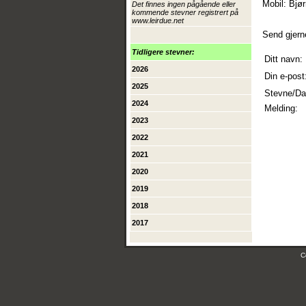
Mobil: Bjø
Det finnes ingen pågående eller
kommende stevner registrert på
www.leirdue.net
Send gjern
Tidligere stevner:
Ditt navn:
2026
Din e-post
2025
Stevne/Da
2024
Melding:
2023
2022
2021
2020
2019
2018
2017
C