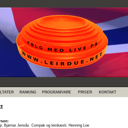
LTATER
RANKING
PROGRAMVARE
PRISER
KONTAKT
t
rson:
ap; Bjørnar Jensås. Compak og leirduesti; Henning Loe