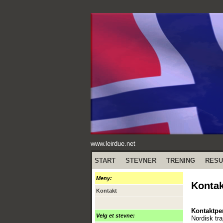
www.leirdue.net
START
STEVNER
TRENING
RESU
Meny:
Kontak
Kontakt
Kontaktpe
Velg et stevne:
Nordisk tr