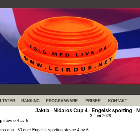
LTATER
RANKING
PROGRAMVARE
PRISER
KONTAKT
Jaktia - Nidaros Cup 4 - Engelsk sporting - 
3. juni 2026
p stevne 4 av 6
aros cup - 50 duer Engelsk sporting stevne 4 av 6.