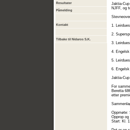
Resultater
Jaktia-Cup
NJFF, og to
Påmelding
Stevneover
Kontakt
1. Leirdues
2. Superspo
Tilbake til Nidaros S.K.
3. Leirdues
4. Engelsk
5. Leirdues
6. Engelsk
Jaktia-Cup 
For sammenl
Beretta 68
etter premi
Sammenlagt
Oppmøte: S
Opprop og 
Start: Kl. 
Det er en 