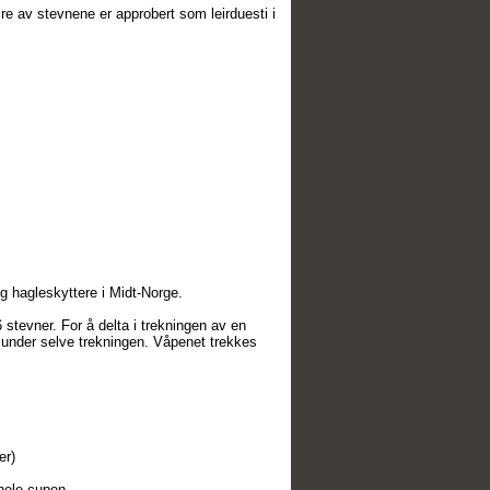
re av stevnene er approbert som leirduesti i
 og hagleskyttere i Midt-Norge.
 stevner. For å delta i trekningen av en
e under selve trekningen. Våpenet trekkes
er)
hele cupen.