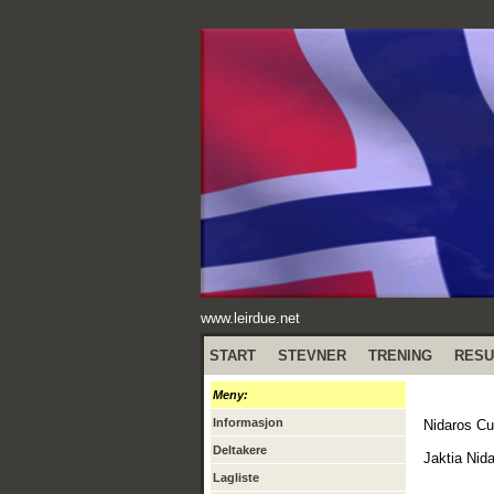
www.leirdue.net
START
STEVNER
TRENING
RESU
Meny:
Informasjon
Nidaros Cu
Deltakere
Jaktia Nid
Lagliste