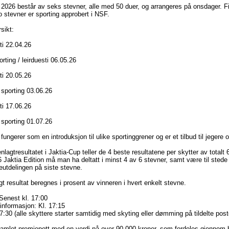
 2026 består av seks stevner, alle med 50 duer, og arrangeres på onsdager. Fi
 stevner er sporting approbert i NSF.
sikt:
ti 22.04.26
rting / leirduesti 06.05.26
ti 20.05.26
 sporting 03.06.26
ti 17.06.26
 sporting 01.07.26
fungerer som en introduksjon til ulike sportinggrener og er et tilbud til jegere
agtresultatet i Jaktia-Cup teller de 4 beste resultatene per skytter av totalt 6
6 Jaktia Edition må man ha deltatt i minst 4 av 6 stevner, samt være til sted
eutdelingen på siste stevne.
 resultat beregnes i prosent av vinneren i hvert enkelt stevne.
enest kl. 17:00
informasjon: Kl. 17:15
17:30 (alle skyttere starter samtidig med skyting eller dømming på tildelte post
samlet premiepott med en verdi på over 90 000 kroner, som fordeles gjennom 