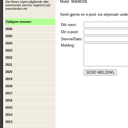
Mobil: 95848106
Det finnes ingen pågående eller
kommende stevner registrert på
www.leirdue.net
Send gjerne en e-post via skjemaet unde
Tidligere stevner:
Ditt navn:
2026
Din e-post:
2025
Stevne/Dato:
2024
Melding:
2023
2022
2021
2020
2019
2018
2017
2016
2015
2014
2013