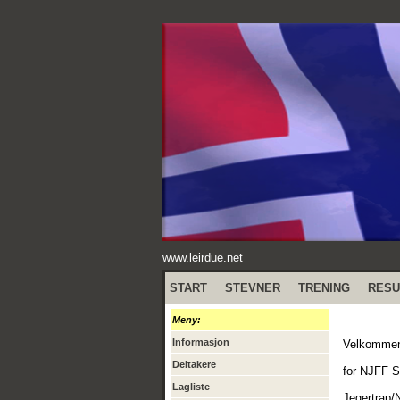
www.leirdue.net
START
STEVNER
TRENING
RESU
Meny:
Informasjon
Velkommen 
Deltakere
for NJFF S
Lagliste
Jegertrap/