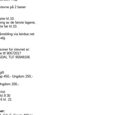
tevne på 2 baner
rter kl.10.
ng av de første lagene,
e før kl.10.
melding via leirdue.net
alg.
oner for stevnet er:
e tlf 90572017
GDAL TLF 95848106
ift
ap 450,- Ungdom 250,-
 Ungdom 200,-
ist
kl.9.30
6 kl. 21
er: