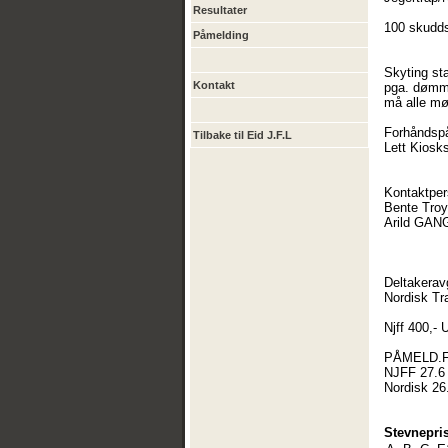
Resultater
100 skudds
Påmelding
Skyting sta
Kontakt
pga. dømmi
må alle møt
Forhåndspå
Tilbake til Eid J.F.L
Lett Kiosks
Kontaktpers
Bente Troy
Arild GAN
Deltakeravg
Nordisk Tr
Njff 400,-
PÅMELD.Fr
NJFF 27.6 
Nordisk 26.
Stevnepris