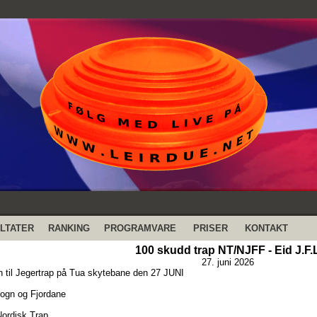
LTATER
RANKING
PROGRAMVARE
PRISER
KONTAKT
100 skudd trap NT/NJFF - Eid J.F.
27. juni 2026
til Jegertrap på Tua skytebane den 27 JUNI
ogn og Fjordane
Nordisk Trap