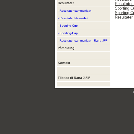
Resultater
Resultater 
Sporting C
- Resultater sammenlagt
Sporting-C
Resultater
- Resultater klassedelt
- Sporting Cup
- Sporting-Cup
- Resultater sammenlagt - Rana JFF
Påmelding
Kontakt
Tilbake til Rana J.F.F
C