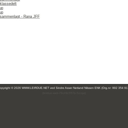
klassedelt
up
up
 sammenlagt - Rana JFF
opyright © 2026 WWW.LEIRDUE.NET ved
Sindre Asser Netland Nilssen ENK (Org.nr: 992 354 91
(leirdue-web-76c49c557b-5zcqw)