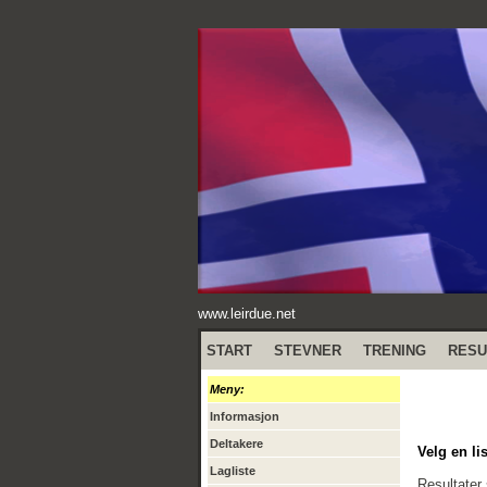
www.leirdue.net
START
STEVNER
TRENING
RESU
Meny:
Informasjon
Deltakere
Velg en lis
Lagliste
Resultater