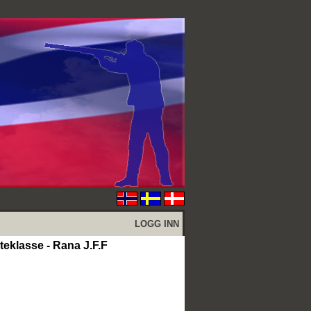
LOGG INN
eklasse - Rana J.F.F