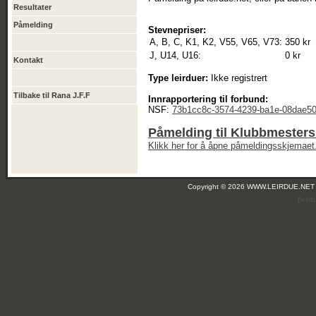
Resultater
Påmelding
Stevnepriser:
A, B, C, K1, K2, V55, V65, V73:
350 kr
J, U14, U16:
0 kr
Kontakt
Type leirduer:
Ikke registrert
Tilbake til Rana J.F.F
Innrapportering til forbund:
NSF:
73b1cc8c-3574-4239-ba1e-08dae5
Påmelding til Klubbmesters
Klikk her for å åpne påmeldingsskjemaet
Copyright © 2026 WWW.LEIRDUE.NET
(leir