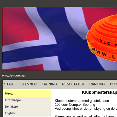
www.leirdue.net
START
STEVNER
TRENING
RESULTATER
RANKING
PR
Klubbmesterskap -
Meny:
Informasjon
Klubbmesterskap med gjesteklasse
100 duer Compak Sporting
Deltakere
Ved poenglikhet er det omskyting og de 
Lagliste
Påmelding på leirdue.net, eller på banen 