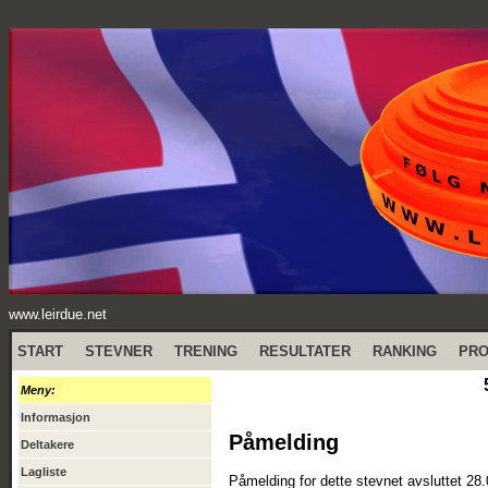
www.leirdue.net
START
STEVNER
TRENING
RESULTATER
RANKING
PR
Meny:
Informasjon
Påmelding
Deltakere
Lagliste
Påmelding for dette stevnet avsluttet 28.