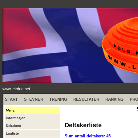
www.leirdue.net
START
STEVNER
TRENING
RESULTATER
RANKING
PR
Meny:
Informasjon
Deltakerliste
Deltakere
Lagliste
Sum antall deltakere: 45