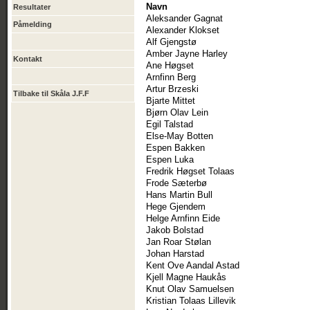
Navn
Resultater
Aleksander Gagnat
Påmelding
Alexander Klokset
Alf Gjengstø
Amber Jayne Harley
Kontakt
Ane Høgset
Arnfinn Berg
Artur Brzeski
Tilbake til Skåla J.F.F
Bjarte Mittet
Bjørn Olav Lein
Egil Talstad
Else-May Botten
Espen Bakken
Espen Luka
Fredrik Høgset Tolaas
Frode Sæterbø
Hans Martin Bull
Hege Gjendem
Helge Arnfinn Eide
Jakob Bolstad
Jan Roar Stølan
Johan Harstad
Kent Ove Aandal Astad
Kjell Magne Haukås
Knut Olav Samuelsen
Kristian Tolaas Lillevik