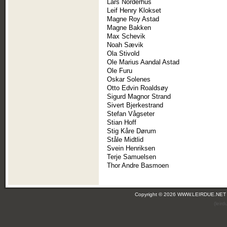
Lars Norderhus
Leif Henry Klokset
Magne Roy Astad
Magne Bakken
Max Schevik
Noah Sævik
Ola Stivold
Ole Marius Aandal Astad
Ole Furu
Oskar Solenes
Otto Edvin Roaldsøy
Sigurd Magnor Strand
Sivert Bjerkestrand
Stefan Vågseter
Stian Hoff
Stig Kåre Dørum
Ståle Midtlid
Svein Henriksen
Terje Samuelsen
Thor Andre Basmoen
Copyright © 2026 WWW.LEIRDUE.NET
(leir