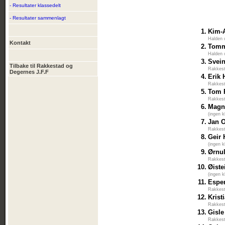
- Resultater klassedelt
- Resultater sammenlagt
1.
Kim-
Halden 
Kontakt
2.
Tomm
Halden 
3.
Svein
Tilbake til Rakkestad og
Rakkest
Degernes J.F.F
4.
Erik
Rakkest
5.
Tom 
Rakkest
6.
Magn
(ingen k
7.
Jan 
Rakkest
8.
Geir 
(ingen k
9.
Ørnu
Rakkest
10.
Øiste
(ingen k
11.
Espen
Rakkest
12.
Krist
Rakkest
13.
Gisle
Rakkest