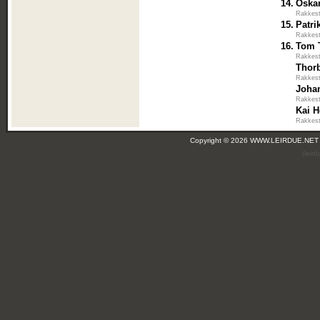
14.
Oska
Rakkest
15.
Patr
Rakkest
16.
Tom 
Rakkest
Thor
Rakkest
Joha
Rakkest
Kai H
Rakkest
Copyright © 2026 WWW.LEIRDUE.NET
(leir