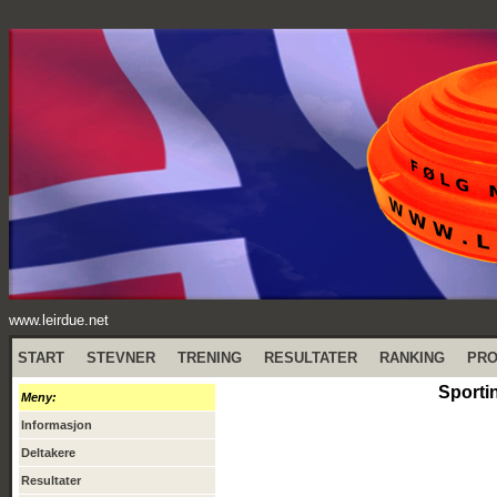
www.leirdue.net
START
STEVNER
TRENING
RESULTATER
RANKING
PR
Sporti
Meny:
Informasjon
Deltakere
Resultater