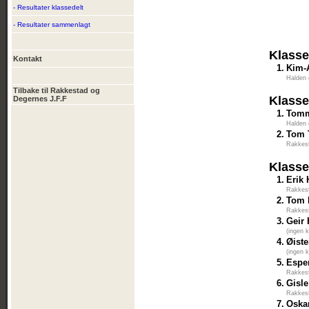
- Resultater klassedelt
- Resultater sammenlagt
Klasse
Kontakt
1.
Kim-
Halden
Tilbake til Rakkestad og
Klasse
Degernes J.F.F
1.
Tomm
Halden
2.
Tom 
Rakkes
Klasse
1.
Erik
Rakkes
2.
Tom 
Rakkes
3.
Geir
(ingen 
4.
Øist
(ingen 
5.
Espe
Rakkes
6.
Gisl
Rakkes
7.
Oska