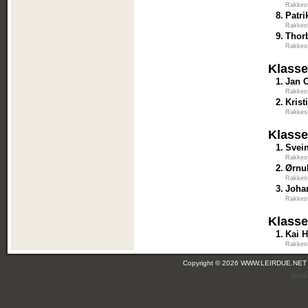
Rakkes
8.
Patr
Rakkes
9.
Thor
Rakkes
Klasse
1.
Jan 
Rakkes
2.
Krist
Rakkes
Klasse
1.
Svein
Rakkes
2.
Ørnu
Rakkes
3.
Joha
Rakkes
Klasse
1.
Kai H
Rakkes
Copyright © 2026 WWW.LEIRDUE.NET
(leir