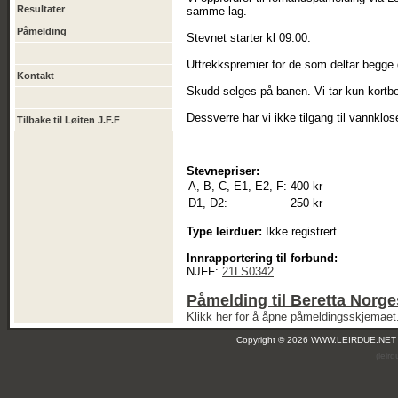
Resultater
samme lag.
Påmelding
Stevnet starter kl 09.00.
Uttrekkspremier for de som deltar begge 
Kontakt
Skudd selges på banen. Vi tar kun kortbe
Dessverre har vi ikke tilgang til vannklos
Tilbake til Løiten J.F.F
Stevnepriser:
A, B, C, E1, E2, F:
400 kr
D1, D2:
250 kr
Type leirduer:
Ikke registrert
Innrapportering til forbund:
NJFF:
21LS0342
Påmelding til Beretta Norge
Klikk her for å åpne påmeldingsskjemaet
Copyright © 2026 WWW.LEIRDUE.NET
(leir