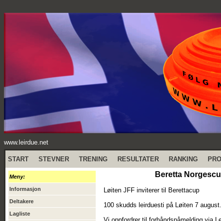
www.leirdue.net
START
STEVNER
TRENING
RESULTATER
RANKING
PR
Beretta Norgescup
Meny:
Informasjon
Løiten JFF inviterer til Berettacup
Deltakere
100 skudds leirduesti på Løiten 7 august
Lagliste
Vi oppfordrer til forhåndspåmelding via 