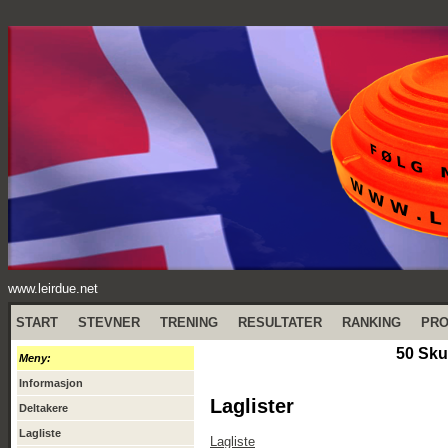
www.leirdue.net
START
STEVNER
TRENING
RESULTATER
RANKING
PR
50 Sku
Meny:
Informasjon
Laglister
Deltakere
Lagliste
Lagliste