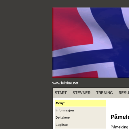
www.leirdue.net
START
STEVNER
TRENING
RESU
Meny:
Informasjon
Påmel
Deltakere
Lagliste
Påmelding f