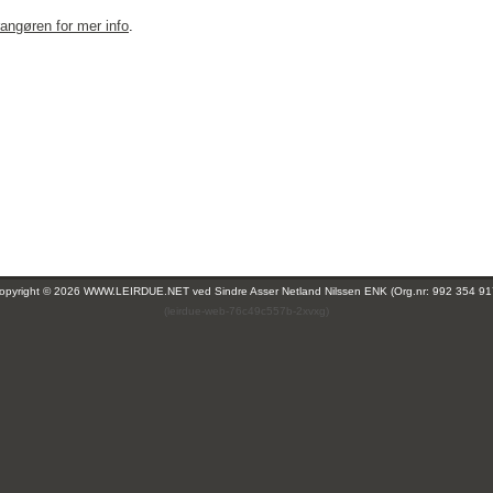
rangøren for mer info
.
opyright © 2026 WWW.LEIRDUE.NET ved
Sindre Asser Netland Nilssen ENK (Org.nr: 992 354 91
(leirdue-web-76c49c557b-2xvxg)