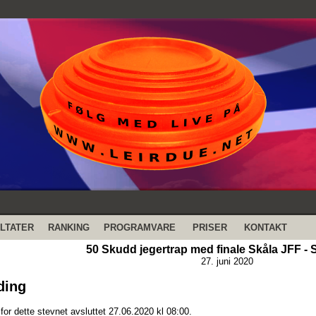
LTATER
RANKING
PROGRAMVARE
PRISER
KONTAKT
50 Skudd jegertrap med finale Skåla JFF - S
27. juni 2020
ding
or dette stevnet avsluttet 27.06.2020 kl 08:00.