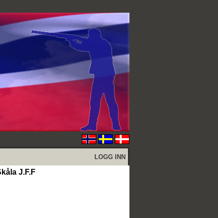
LOGG INN
kåla J.F.F