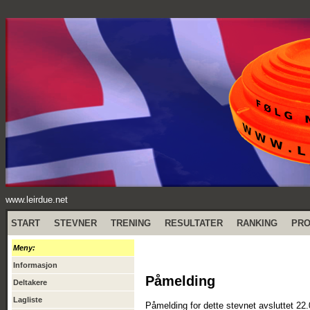
www.leirdue.net
START
STEVNER
TRENING
RESULTATER
RANKING
PR
Meny:
Informasjon
Påmelding
Deltakere
Lagliste
Påmelding for dette stevnet avsluttet 22.