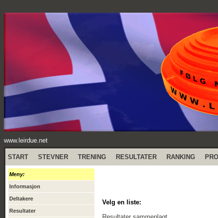
www.leirdue.net
START
STEVNER
TRENING
RESULTATER
RANKING
PR
Meny:
Informasjon
Deltakere
Velg en liste:
Resultater
Resultater sammenlagt