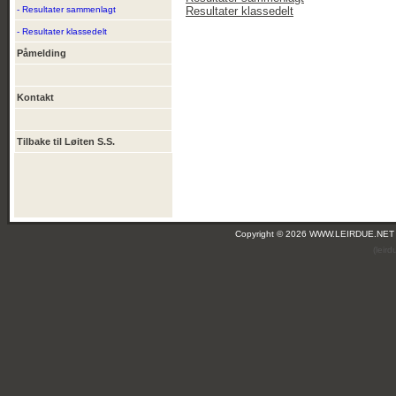
- Resultater sammenlagt
Resultater klassedelt
- Resultater klassedelt
Påmelding
Kontakt
Tilbake til Løiten S.S.
Copyright © 2026 WWW.LEIRDUE.NET
(leir