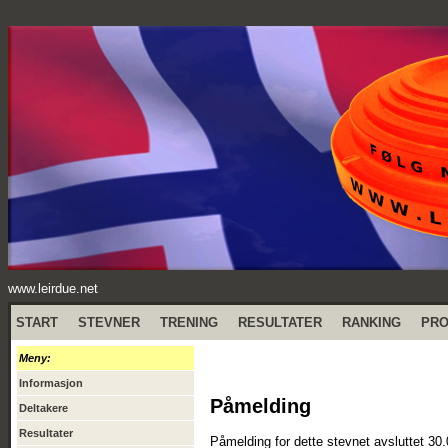
www.leirdue.net
START
STEVNER
TRENING
RESULTATER
RANKING
PR
Meny:
Informasjon
Påmelding
Deltakere
Resultater
Påmelding for dette stevnet avsluttet 30.