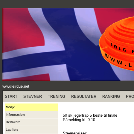
www.leirdue.net
START
STEVNER
TRENING
RESULTATER
RANKING
PR
Meny:
Informasjon
50 sk jegertrap 5 beste til finale
Påmelding kl. 9-10
Deltakere
Lagliste
Stevnepriser: