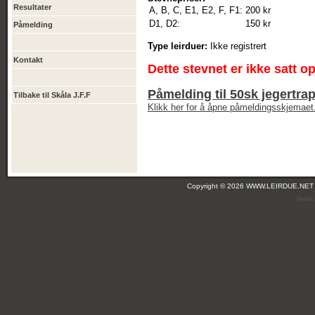
Resultater
A, B, C, E1, E2, F, F1:
200 kr
D1, D2:
150 kr
Påmelding
Type leirduer:
Ikke registrert
Kontakt
Dette stevnet er ikke satt o
Påmelding til 50sk jegertra
Tilbake til Skåla J.F.F
Klikk her for å åpne påmeldingsskjemaet
Copyright © 2026 WWW.LEIRDUE.NET
(leir