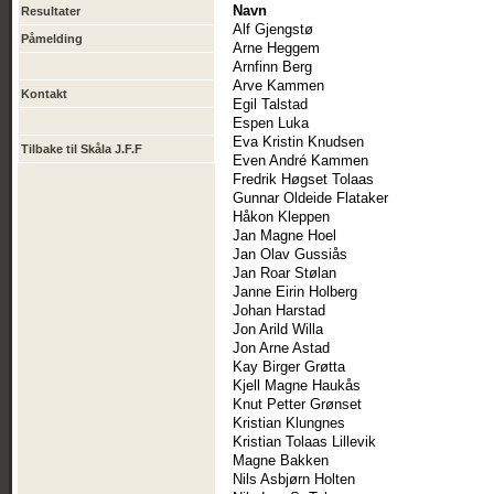
Navn
Resultater
Alf Gjengstø
Påmelding
Arne Heggem
Arnfinn Berg
Arve Kammen
Kontakt
Egil Talstad
Espen Luka
Eva Kristin Knudsen
Tilbake til Skåla J.F.F
Even André Kammen
Fredrik Høgset Tolaas
Gunnar Oldeide Flataker
Håkon Kleppen
Jan Magne Hoel
Jan Olav Gussiås
Jan Roar Stølan
Janne Eirin Holberg
Johan Harstad
Jon Arild Willa
Jon Arne Astad
Kay Birger Grøtta
Kjell Magne Haukås
Knut Petter Grønset
Kristian Klungnes
Kristian Tolaas Lillevik
Magne Bakken
Nils Asbjørn Holten