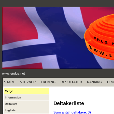
www.leirdue.net
START
STEVNER
TRENING
RESULTATER
RANKING
PR
Meny:
Informasjon
Deltakerliste
Deltakere
Lagliste
Sum antall deltakere: 37