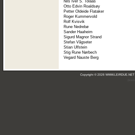
Nils Iver S. Tolaas
Otto Edvin Roaldsøy
Petter Oldeide Flataker
Roger Kummervold
Rolf Kvisvik
Rune Nedrebø
Sander Haaheim
Sigurd Magnor Strand
Stefan Vågseter
Stian Ulfstein
Stig Rune Nørbech
Vegard Nauste Berg
Copyright © 2026 WWW.LEIRDUE.NET
(leir