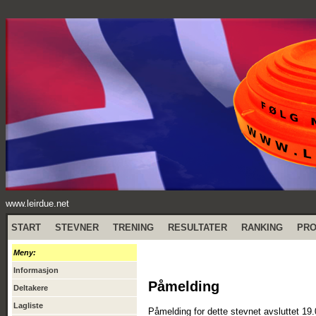
www.leirdue.net
START
STEVNER
TRENING
RESULTATER
RANKING
PR
Meny:
Informasjon
Påmelding
Deltakere
Lagliste
Påmelding for dette stevnet avsluttet 19.