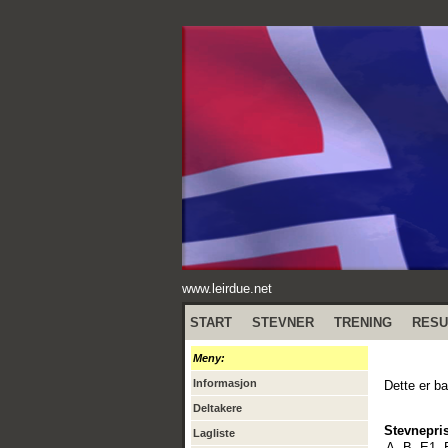
www.leirdue.net
START
STEVNER
TRENING
RESU
Meny:
Informasjon
Dette er ba
Deltakere
Stevnepris
Lagliste
A, B, E1, 