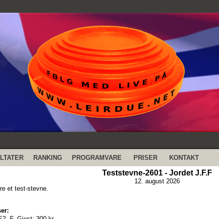
LTATER
RANKING
PROGRAMVARE
PRISER
KONTAKT
Teststevne-2601 - Jordet J.F.F
12. august 2026
re et test-stevne.
er:
E2, F, Gjest:
300 kr