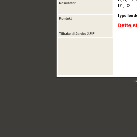
Resultater
D1, D2:
Type leird
Kontakt
Dette s
Tilbake til Jordet J.F.F
C