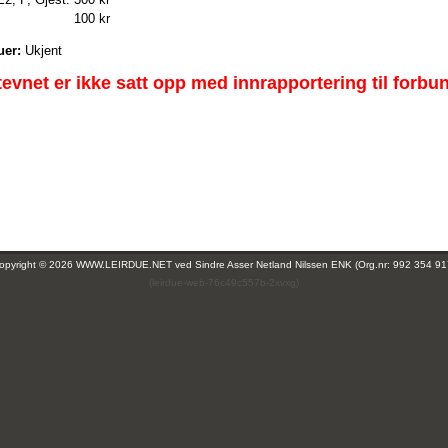
100 kr
uer:
Ukjent
tevnet er ikke satt opp med innrapportering til forbu
opyright © 2026 WWW.LEIRDUE.NET ved
Sindre Asser Netland Nilssen ENK (Org.nr: 992 354 91
(leirdue-web-76c49c557b-2xvxg)