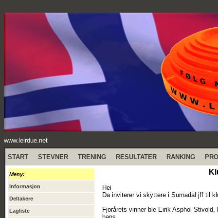
www.leirdue.net
START
STEVNER
TRENING
RESULTATER
RANKING
PR
Kl
Meny:
Informasjon
Hei
Da inviterer vi skyttere i Surnadal jff til 
Deltakere
Fjorårets vinner ble Eirik Asphol Stivol
Lagliste
hans....