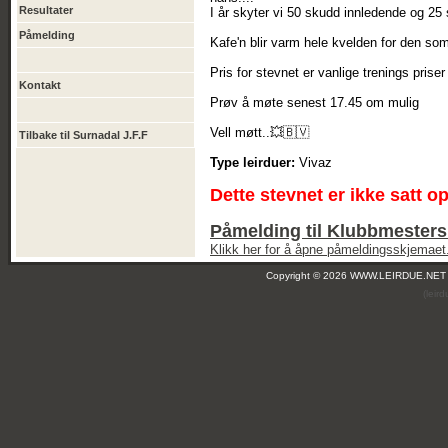
Resultater
I år skyter vi 50 skudd innledende og 25 
Påmelding
Kafe'n blir varm hele kvelden for den so
Pris for stevnet er vanlige trenings priser
Kontakt
Prøv å møte senest 17.45 om mulig
Vell møtt..💥🇧🇻
Tilbake til Surnadal J.F.F
Type leirduer:
Vivaz
Dette stevnet er ikke satt o
Påmelding til Klubbmesters
Klikk her for å åpne påmeldingsskjemaet
Copyright © 2026 WWW.LEIRDUE.NET
(leir