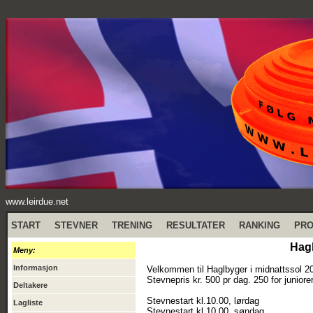
www.leirdue.net
START
STEVNER
TRENING
RESULTATER
RANKING
PR
Hagl
Meny:
Informasjon
Velkommen til Haglbyger i midnattssol 2
Stevnepris kr. 500 pr dag. 250 for juniore
Deltakere
Stevnestart kl.10.00, lørdag
Lagliste
Stevnestart kl.10.00, søndag