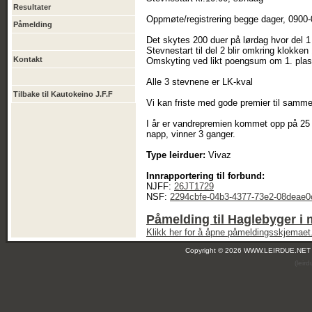
Resultater
Oppmøte/registrering begge dager, 0900
Påmelding
Det skytes 200 duer på lørdag hvor del 1
Stevnestart til del 2 blir omkring klokken
Kontakt
Omskyting ved likt poengsum om 1. plass
Alle 3 stevnene er LK-kval
Tilbake til Kautokeino J.F.F
Vi kan friste med gode premier til samme
I år er vandrepremien kommet opp på 25 
napp, vinner 3 ganger.
Type leirduer:
Vivaz
Innrapportering til forbund:
NJFF:
26JT1729
NSF:
2294cbfe-04b3-4377-73e2-08deae
Påmelding til Haglebyger i 
Klikk her for å åpne påmeldingsskjemaet
Copyright © 2026 WWW.LEIRDUE.NET
(leir