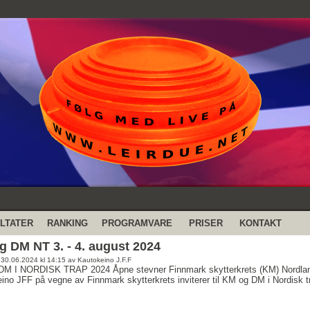
LTATER
RANKING
PROGRAMVARE
PRISER
KONTAKT
 DM NT 3. - 4. august 2024
: 30.06.2024 kl 14:15 av Kautokeino J.F.F
M I NORDISK TRAP 2024 Åpne stevner Finnmark skytterkrets (KM) Nordland
ino JFF på vegne av Finnmark skytterkrets inviterer til KM og DM i Nordisk t