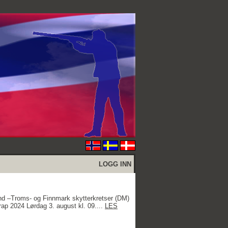
LOGG INN
 –Troms- og Finnmark skytterkretser (DM)
rap 2024 Lørdag 3. august kl. 09....
LES