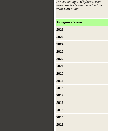
Det finnes ingen pågående eller
kommende stevner registrert på
www.leirdue.net
Tidligere stevner:
2026
2025
2024
2023
2022
2021
2020
2019
2018
2017
2016
2015
2014
2013