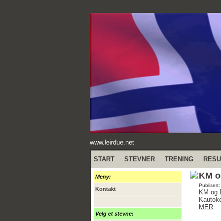
www.leirdue.net
START
STEVNER
TRENING
RESU
KM og
Meny:
Publisert
Kontakt
KM og D
Kautoke
MER
Velg et stevne: