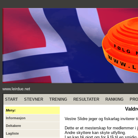
www.leirdue.net
START
STEVNER
TRENING
RESULTATER
RANKING
PR
Valdr
Meny:
Informasjon
Vestre Slidre jeger og fiskarlag inviterer
Deltakere
Dette er et mesterskap for medlemmer i j
Andre skyttere kan skyte utfylling.
Lagliste
Lag kan bli gjort om for å få til en smidig