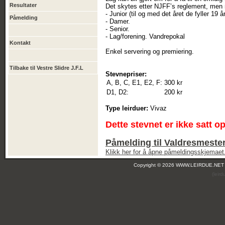
Resultater
Det skytes etter NJFF’s reglement, men 
- Junior (til og med det året de fyller 19 å
Påmelding
- Damer.
- Senior.
- Lag/forening. Vandrepokal
Kontakt
Enkel servering og premiering.
Tilbake til Vestre Slidre J.F.L
Stevnepriser:
A, B, C, E1, E2, F:
300 kr
D1, D2:
200 kr
Type leirduer:
Vivaz
Dette stevnet er ikke satt o
Påmelding til Valdresmester
Klikk her for å åpne påmeldingsskjemaet
Copyright © 2026 WWW.LEIRDUE.NET
(leir