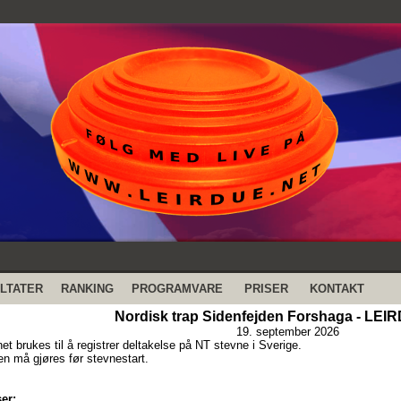
LTATER
RANKING
PROGRAMVARE
PRISER
KONTAKT
Nordisk trap Sidenfejden Forshaga - LE
19. september 2026
et brukes til å registrer deltakelse på NT stevne i Sverige.
n må gjøres før stevnestart.
er: