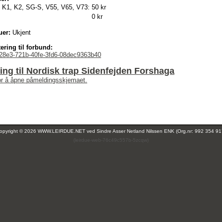
, K1, K2, SG-S, V55, V65, V73:
50 kr
0 kr
uer:
Ukjent
ering til forbund:
28e3-721b-40fe-3fd6-08dec9363b40
ng til Nordisk trap Sidenfejden Forshaga
for å åpne påmeldingsskjemaet.
opyright © 2026 WWW.LEIRDUE.NET ved
Sindre Asser Netland Nilssen ENK (Org.nr: 992 354 91
(leirdue-web-76c49c557b-5zcqw)