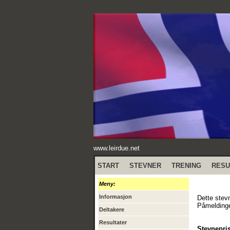
www.leirdue.net
START
STEVNER
TRENING
RESU
Meny:
Informasjon
Dette stevn
Påmeldinge
Deltakere
Resultater
Stevnepris