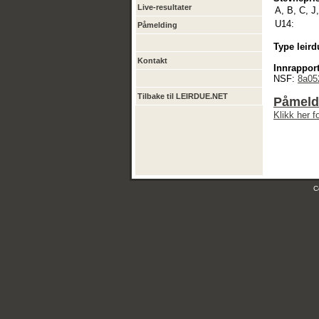
Live-resultater
A, B, C, J
U14:
Påmelding
Type leird
Kontakt
Innrapport
NSF:
8a05
Tilbake til LEIRDUE.NET
Påmeldi
Klikk her 
C