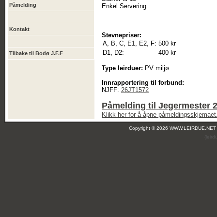
Påmelding
Enkel Servering
Kontakt
Stevnepriser:
A, B, C, E1, E2, F:
500 kr
D1, D2:
400 kr
Tilbake til Bodø J.F.F
Type leirduer:
PV miljø
Innrapportering til forbund:
NJFF:
26JT1572
Påmelding til Jegermester 
Klikk her for å åpne påmeldingsskjemaet
Copyright © 2026 WWW.LEIRDUE.NET
(leir