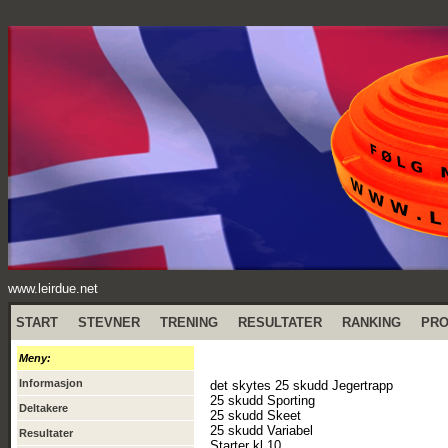
www.leirdue.net
START
STEVNER
TRENING
RESULTATER
RANKING
PR
Meny:
Informasjon
det skytes 25 skudd Jegertrapp
25 skudd Sporting
Deltakere
25 skudd Skeet
25 skudd Variabel
Resultater
Starter kl 10