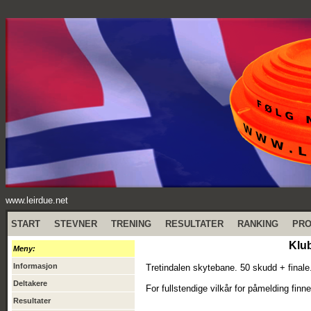
www.leirdue.net
START
STEVNER
TRENING
RESULTATER
RANKING
PR
Klu
Meny:
Informasjon
Tretindalen skytebane. 50 skudd + finale.
Deltakere
For fullstendige vilkår for påmelding fin
Resultater