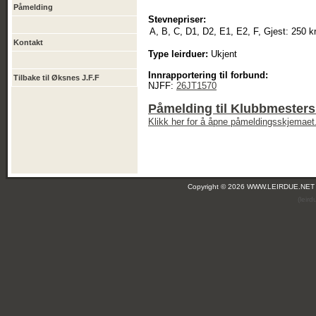
Påmelding
Stevnepriser:
A, B, C, D1, D2, E1, E2, F, Gjest:
250 k
Kontakt
Type leirduer:
Ukjent
Innrapportering til forbund:
Tilbake til Øksnes J.F.F
NJFF:
26JT1570
Påmelding til Klubbmesters
Klikk her for å åpne påmeldingsskjemaet
Copyright © 2026 WWW.LEIRDUE.NET
(leir