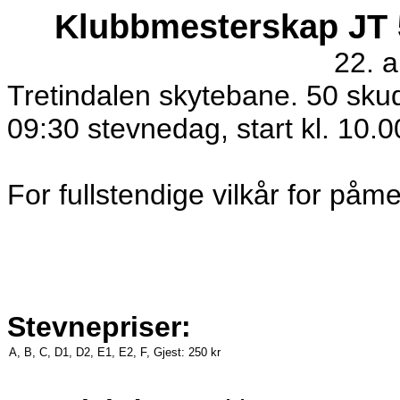
Klubbmesterskap JT 5
22. 
Tretindalen skytebane. 50 skudd
09:30 stevnedag, start kl. 10.0
For fullstendige vilkår for påm
Stevnepriser:
A, B, C, D1, D2, E1, E2, F, Gjest:
250 kr