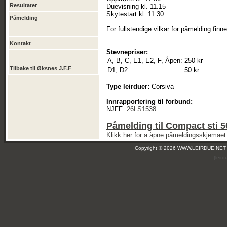
Resultater
Duevisning kl. 11.15
Skytestart kl. 11.30
Påmelding
For fullstendige vilkår for påmelding fin
Kontakt
Stevnepriser:
A, B, C, E1, E2, F, Åpen:
250 kr
Tilbake til Øksnes J.F.F
D1, D2:
50 kr
Type leirduer:
Corsiva
Innrapportering til forbund:
NJFF:
26LS1538
Påmelding til Compact sti 
Klikk her for å åpne påmeldingsskjemaet
Copyright © 2026 WWW.LEIRDUE.NET
(leir