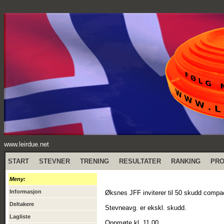
www.leirdue.net
START
STEVNER
TRENING
RESULTATER
RANKING
PR
Meny:
Informasjon
Øksnes JFF inviterer til 50 skudd compact
Deltakere
Stevneavg. er ekskl. skudd.
Lagliste
Oppmøte kl. 11.00