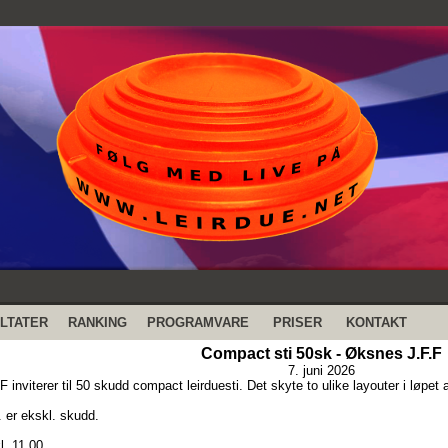
LTATER
RANKING
PROGRAMVARE
PRISER
KONTAKT
Compact sti 50sk - Øksnes J.F.F
7. juni 2026
inviterer til 50 skudd compact leirduesti. Det skyte to ulike layouter i løpet
 er ekskl. skudd.
. 11.00