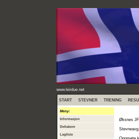
www.leirdue.net
START
STEVNER
TRENING
RESU
Meny:
Informasjon
Øksnes JFF 
Deltakere
Stevneavg.
Lagliste
Oppmøte kl