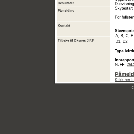
Resultater
Duevisning
Skytestart 
Påmelding
For fullste
Kontakt
Stevnepris
A, B, C, E
Tilbake til Øksnes J.F.F
D1, D2:
Type leird
Innrapport
NJFF:
26L
Påmeldi
Klikk her 
C