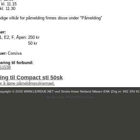
 kl. 11.15
kl. 11.30
ndige vilkår for påmelding finnes disse under "Påmelding"
er:
1, E2, F, Åpen:
250 kr
50 kr
uer:
Corsiva
ering til forbund:
S1538
ng til Compact sti 50sk
for å åpne påmeldingsskjemaet.
opyright © 2026 WWW.LEIRDUE.NET ved
Sindre Asser Netland Nilssen ENK (Org.nr: 992 354 91
(leirdue-web-76c49c557b-2xvxg)