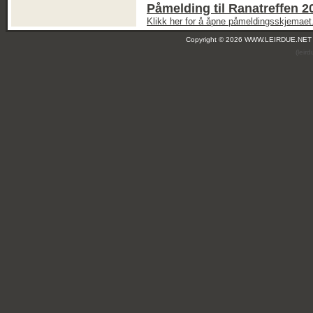
Påmelding til Ranatreffen 2
Klikk her for å åpne påmeldingsskjemaet
Copyright © 2026 WWW.LEIRDUE.NET
(leir