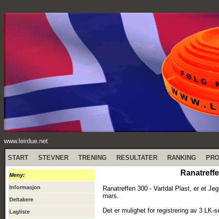
www.leirdue.net
START
STEVNER
TRENING
RESULTATER
RANKING
PR
Ranatreffe
Meny:
Informasjon
Ranatreffen 300 - Vartdal Plast, er et Jeg
mars.
Deltakere
Det er mulighet for registrering av 3 LK-s
Lagliste