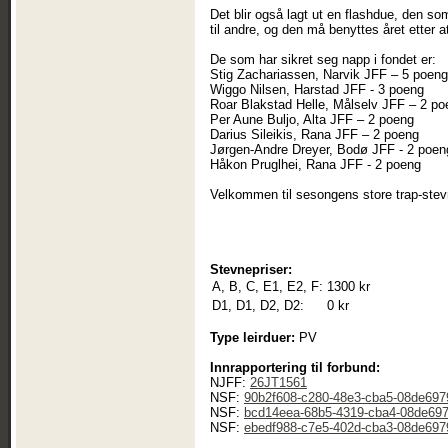
Det blir også lagt ut en flashdue, den so
til andre, og den må benyttes året etter a
De som har sikret seg napp i fondet er:
Stig Zachariassen, Narvik JFF – 5 poeng
Wiggo Nilsen, Harstad JFF - 3 poeng
Roar Blakstad Helle, Målselv JFF – 2 po
Per Aune Buljo, Alta JFF – 2 poeng
Darius Sileikis, Rana JFF – 2 poeng
Jørgen-Andre Dreyer, Bodø JFF - 2 poen
Håkon Pruglhei, Rana JFF - 2 poeng
Velkommen til sesongens store trap-ste
Stevnepriser:
A, B, C, E1, E2, F:
1300 kr
D1, D1, D2, D2:
0 kr
Type leirduer:
PV
Innrapportering til forbund:
NJFF:
26JT1561
NSF:
90b2f608-c280-48e3-cba5-08de69
NSF:
bcd14eea-68b5-4319-cba4-08de69
NSF:
ebedf988-c7e5-402d-cba3-08de69