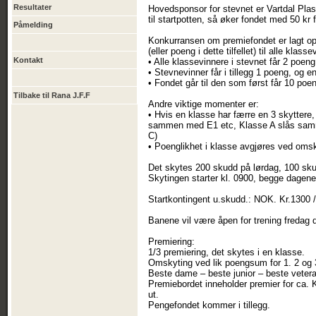
Resultater
Hovedsponsor for stevnet er Vartdal Plast, 
til startpotten, så øker fondet med 50 kr f
Påmelding
Konkurransen om premiefondet er lagt opp 
(eller poeng i dette tilfellet) til alle kl
Kontakt
• Alle klassevinnere i stevnet får 2 poeng
• Stevnevinner får i tillegg 1 poeng, og
• Fondet går til den som først får 10 poe
Tilbake til Rana J.F.F
Andre viktige momenter er:
• Hvis en klasse har færre en 3 skytter
sammen med E1 etc, Klasse A slås sam
C)
• Poenglikhet i klasse avgjøres ved oms
Det skytes 200 skudd på lørdag, 100 sk
Skytingen starter kl. 0900, begge dagene
Startkontingent u.skudd.: NOK. Kr.1300 / G
Banene vil være åpen for trening fredag de
Premiering:
1/3 premiering, det skytes i en klasse.
Omskyting ved lik poengsum for 1. 2 og 
Beste dame – beste junior – beste vetera
Premiebordet inneholder premier for ca. Kr
ut.
Pengefondet kommer i tillegg.