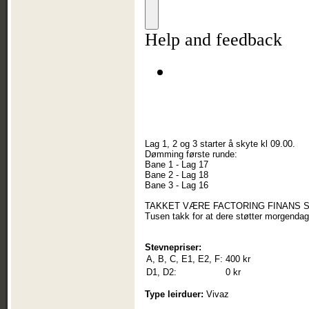
Lag 1, 2 og 3 starter å skyte kl 09.00.
Dømming første runde:
Bane 1 - Lag 17
Bane 2 - Lag 18
Bane 3 - Lag 16
TAKKET VÆRE FACTORING FINANS S
Tusen takk for at dere støtter morgendag
Stevnepriser:
A, B, C, E1, E2, F:
400 kr
D1, D2:
0 kr
Type leirduer:
Vivaz