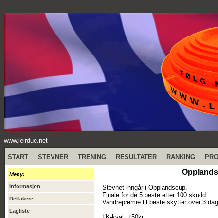
www.leirdue.net
START
STEVNER
TRENING
RESULTATER
RANKING
PR
Opplandsc
Meny:
Informasjon
Stevnet inngår i Opplandscup.
Finale for de 5 beste etter 100 skudd.
Deltakere
Vandrepremie til beste skytter over 3 dag
Lagliste
LK-kval: +50kr