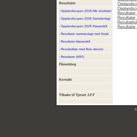
Resultater
Opplandsc
Opplandsc
- Opplandscupen 2026 Alle resultater
Resultater
Resultater 
- Opplandscupen 2026 Sammenlagt
Resultatlis
- Opplandscupen 2026 Klassedelt
Resultater
- Resultater sammenlagt med finale
- Resultater klassedelt
- Resultatliste med flere stevner
- Resultater (NSF)
Påmelding
Kontakt
Tilbake til Tynset J.F.F
C