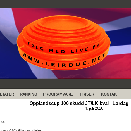
LTATER
RANKING
PROGRAMVARE
PRISER
KONTAKT
Opplandscup 100 skudd JT/LK-kval - Lørdag - 
4. juli 2026
te:
pen 2026 Alle resultater