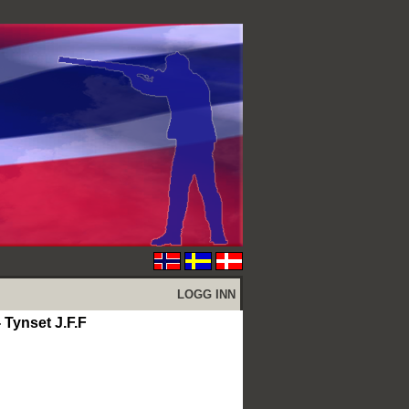
LOGG INN
Tynset J.F.F