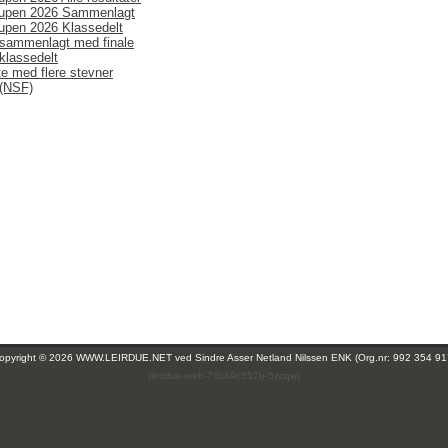
upen 2026 Sammenlagt
upen 2026 Klassedelt
 sammenlagt med finale
klassedelt
te med flere stevner
 (NSF)
opyright © 2026 WWW.LEIRDUE.NET ved
Sindre Asser Netland Nilssen ENK (Org.nr: 992 354 91
(leirdue-web-76c49c557b-5zcqw)