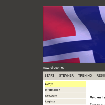
www.leirdue.net
START
STEVNER
TRENING
RESU
Meny:
Informasjon
Deltakere
Velg en lis
Lagliste
Opplandscu