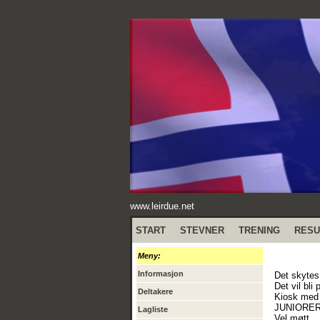
www.leirdue.net
START
STEVNER
TRENING
RESU
Meny:
Informasjon
Det skytes
Det vil bli
Deltakere
Kiosk med 
JUNIORER
Lagliste
Vel møtt.