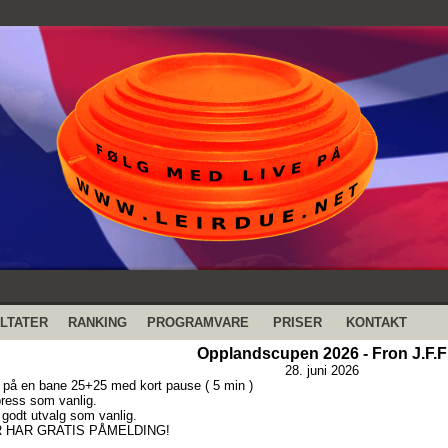
LTATER
RANKING
PROGRAMVARE
PRISER
KONTAKT
Opplandscupen 2026 - Fron J.F.F
28. juni 2026
 på en bane 25+25 med kort pause ( 5 min )
 press som vanlig.
godt utvalg som vanlig.
 HAR GRATIS PÅMELDING!