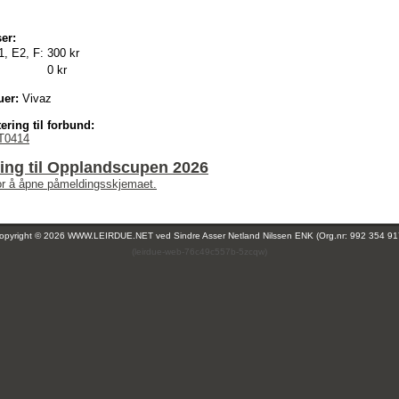
er:
1, E2, F:
300 kr
0 kr
uer:
Vivaz
ering til forbund:
T0414
ing til Opplandscupen 2026
for å åpne påmeldingsskjemaet.
opyright © 2026 WWW.LEIRDUE.NET ved
Sindre Asser Netland Nilssen ENK (Org.nr: 992 354 91
(leirdue-web-76c49c557b-5zcqw)