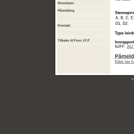
Resultater
Påmelding
Stevnepris
A, B, C, E
D1, D2:
Kontakt
Type leird
Tilbake til Fron J.F.F
Innrapport
NJFF:
26J
Påmeld
Klikk her 
C