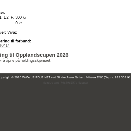
er:
1, E2, F:
300 kr
0 kr
uer:
Vivaz
ering til forbund:
T0414
ing til Opplandscupen 2026
for å åpne påmeldingsskjemaet.
opyright © 2026 WWW.LEIRDUE.NET ved
Sindre Asser Netland Nilssen ENK (Org.nr: 992 354 91
(leirdue-web-76c49c557b-5zcqw)