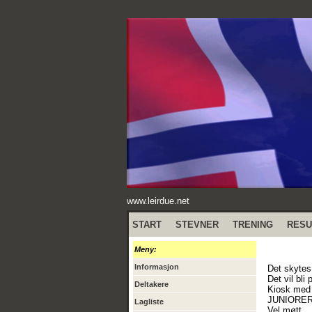
www.leirdue.net
START
STEVNER
TRENING
RESU
Meny:
Informasjon
Det skytes
Det vil bli
Deltakere
Kiosk med 
JUNIORER
Lagliste
Vel møtt.