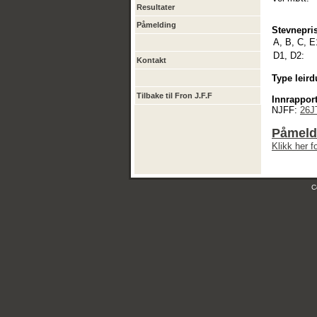
Resultater
Påmelding
Stevnepris
A, B, C, E
D1, D2:
Kontakt
Type leird
Tilbake til Fron J.F.F
Innrapport
NJFF:
26J
Påmeld
Klikk her 
C