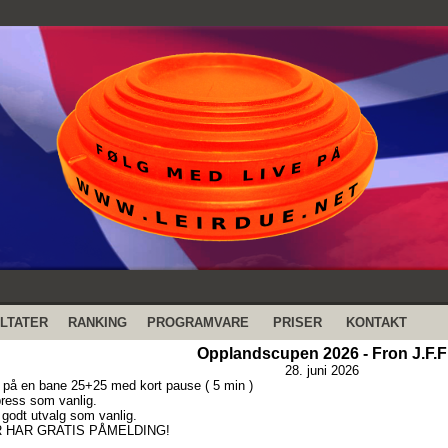
LTATER
RANKING
PROGRAMVARE
PRISER
KONTAKT
Opplandscupen 2026 - Fron J.F.F
28. juni 2026
 på en bane 25+25 med kort pause ( 5 min )
 press som vanlig.
godt utvalg som vanlig.
 HAR GRATIS PÅMELDING!