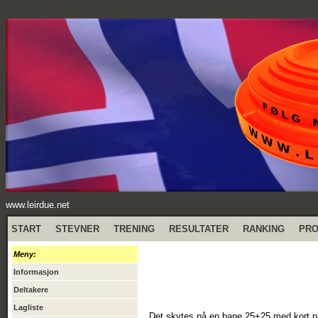
www.leirdue.net
START
STEVNER
TRENING
RESULTATER
RANKING
PR
Meny:
Informasjon
Deltakere
Lagliste
Det skytes på en bane 25+25 med kort pa