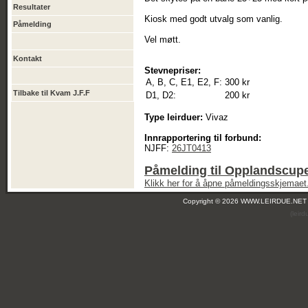
Resultater
Kiosk med godt utvalg som vanlig.
Påmelding
Vel møtt.
Kontakt
Stevnepriser:
A, B, C, E1, E2, F:
300 kr
Tilbake til Kvam J.F.F
D1, D2:
200 kr
Type leirduer:
Vivaz
Innrapportering til forbund:
NJFF:
26JT0413
Påmelding til Opplandscup
Klikk her for å åpne påmeldingsskjemaet
Copyright © 2026 WWW.LEIRDUE.NET
(leir