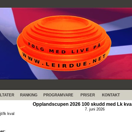
LTATER
RANKING
PROGRAMVARE
PRISER
KONTAKT
Opplandscupen 2026 100 skudd med Lk kval. -
7. juni 2026
t/lk kval
er: