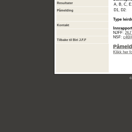
Resultater
A, B, C, E
D1, D2:
Påmelding
Type leird
Kontakt
Innrapport
NJFF:
26J
NSF:
c46f
Tilbake til Biri J.F.F
Påmeld
Klikk her 
C