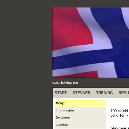
www.leirdue.net
START
STEVNER
TRENING
RESU
Meny:
Informasjon
100 skudd j
50 kr for lk
Deltakere
Lagliste
Stevnepris