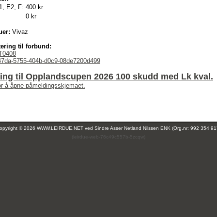
1, E2, F:
400 kr
0 kr
uer:
Vivaz
ering til forbund:
T0408
47da-5755-404b-d0c9-08de7200d499
ing til Opplandscupen 2026 100 skudd med Lk kval.
for å åpne påmeldingsskjemaet.
opyright © 2026 WWW.LEIRDUE.NET ved
Sindre Asser Netland Nilssen ENK (Org.nr: 992 354 91
(leirdue-web-76c49c557b-5zcqw)