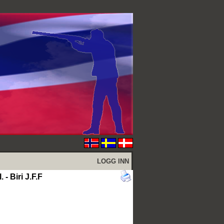
LOGG INN
 Biri J.F.F