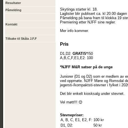
Resultater
Skytinga starter kl. 18.
Påmelding
Laglister blir publisert ca. kl 20.00 dagen 
Påmelding på bana fram til klokka 19 st
Premiering etter NJFF sine regler.
Kontakt
Mer info kommer.
Tilbake til Skåla J.F.F
Pris
D1,D2:
GRATIS*
/50
A,B,C,F,E1,E2: 100
*NJFF M&R satser på de unge
Juniorer (D1 og D2) som er medlem av en 
ved oppmøte. NJFF Møre og Romsdal dekke
jegersti-/kompaktsti-stevner i fylket i 2
Det blir enkelt kiosksalg under stevnet.
Vel møtt!!! 😊
Stevnepriser:
A, B, C, E1, E2, F:
100 kr
D1, D2:
50 kr