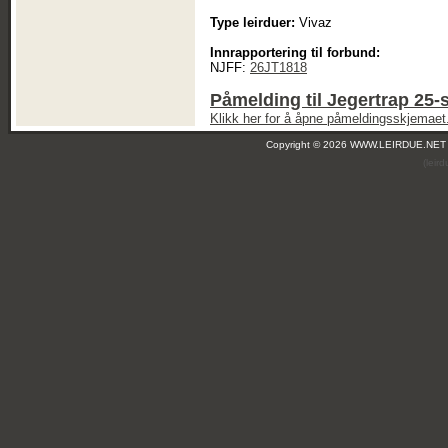
Type leirduer:
Vivaz
Innrapportering til forbund:
NJFF:
26JT1818
Påmelding til Jegertrap 25-
Klikk her for å åpne påmeldingsskjemaet
Copyright © 2026 WWW.LEIRDUE.NET
(leir