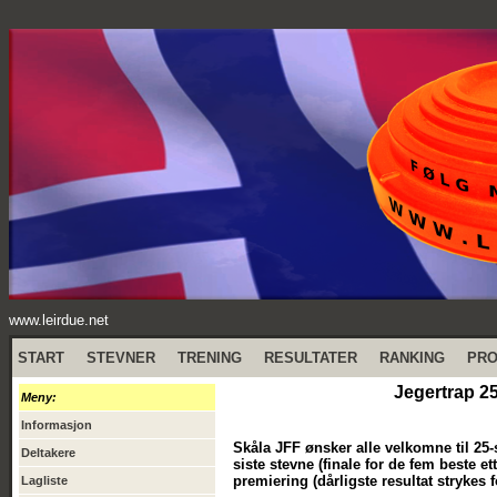
www.leirdue.net
START
STEVNER
TRENING
RESULTATER
RANKING
PR
Jegertrap 25
Meny:
Informasjon
Skåla JFF ønsker alle velkomne til 25-s
Deltakere
siste stevne (finale for de fem beste ett
premiering (dårligste resultat strykes f
Lagliste