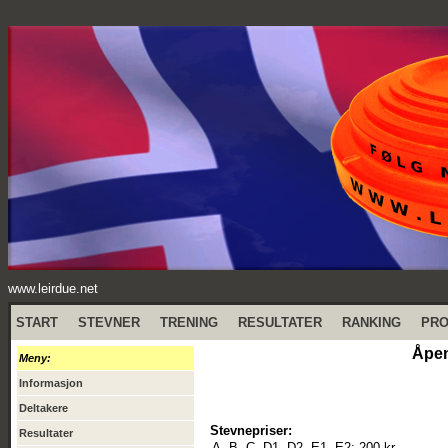
www.leirdue.net
START
STEVNER
TRENING
RESULTATER
RANKING
PR
Åpen
Meny:
Informasjon
Deltakere
Stevnepriser:
Resultater
A, B, C, D1, D2, E1, E2:
200 kr