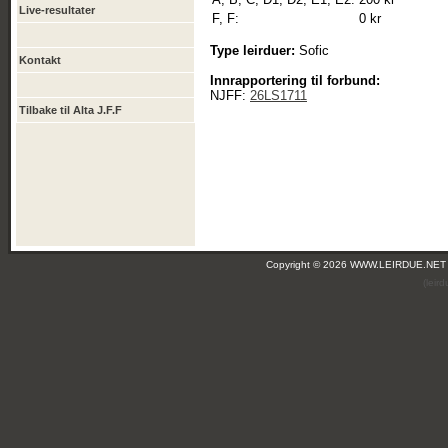
Live-resultater
F, F:
0 kr
Type leirduer:
Sofic
Kontakt
Innrapportering til forbund:
NJFF:
26LS1711
Tilbake til Alta J.F.F
Copyright © 2026 WWW.LEIRDUE.NET
(leir