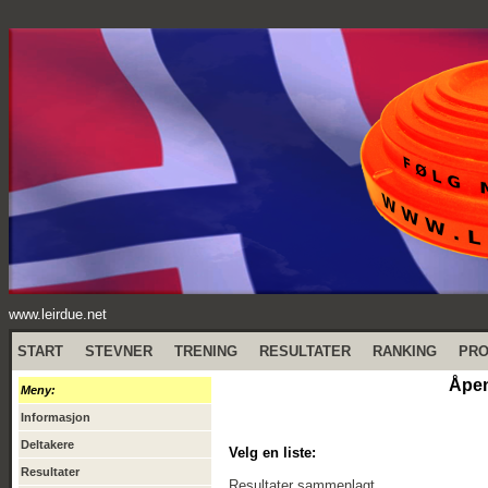
www.leirdue.net
START
STEVNER
TRENING
RESULTATER
RANKING
PR
Åpen
Meny:
Informasjon
Deltakere
Velg en liste:
Resultater
Resultater sammenlagt