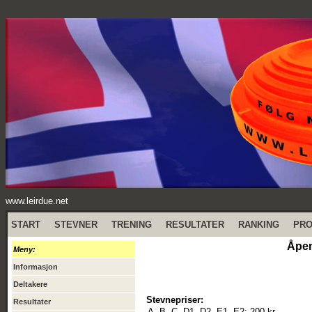
www.leirdue.net
START
STEVNER
TRENING
RESULTATER
RANKING
PR
Åpen
Meny:
Informasjon
Deltakere
Stevnepriser:
Resultater
A, B, C, D1, D2, E1, E2:
200 kr