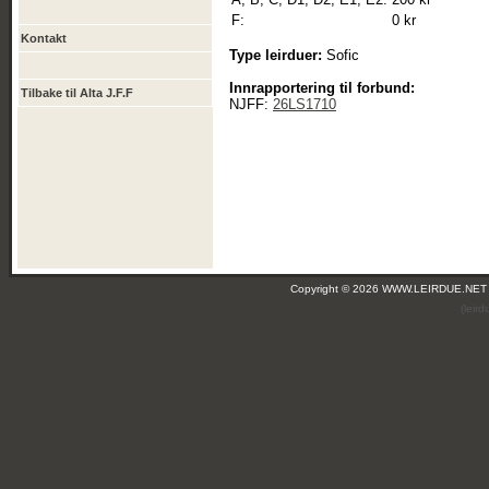
F:
0 kr
Kontakt
Type leirduer:
Sofic
Innrapportering til forbund:
Tilbake til Alta J.F.F
NJFF:
26LS1710
Copyright © 2026 WWW.LEIRDUE.NET
(leir