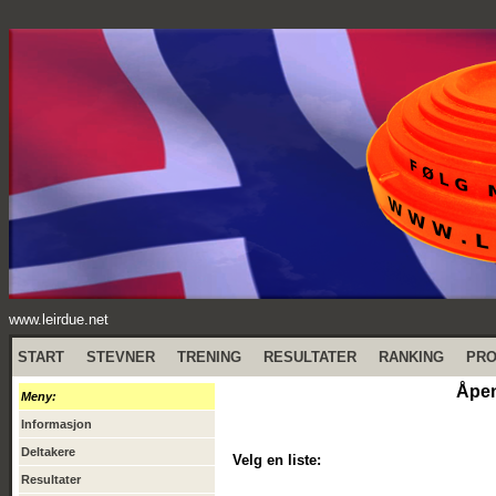
www.leirdue.net
START
STEVNER
TRENING
RESULTATER
RANKING
PR
Åpen
Meny:
Informasjon
Deltakere
Velg en liste:
Resultater