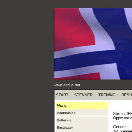
www.leirdue.net
START
STEVNER
TRENING
RESU
Meny:
Informasjon
Støren JFF
Oppmøte og
Deltakere
Generelt:
Resultater
1/4 premier