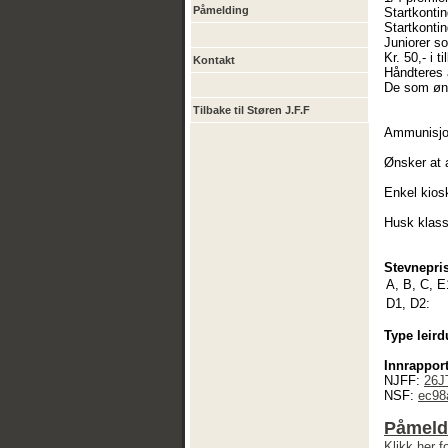
Påmelding
Startkontin
Startkontin
Juniorer s
Kr. 50,- i 
Kontakt
Håndteres 
De som øns
Tilbake til Støren J.F.F
Ammunisjon
Ønsker at a
Enkel kiosk
Husk klass
Stevnepris
A, B, C, E
D1, D2:
Type leird
Innrapport
NJFF:
26J
NSF:
ec98
Påmeldi
Klikk her 