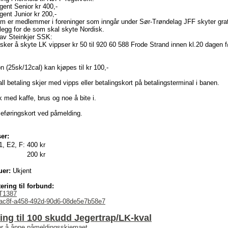
gent Senior kr 400,-
gent Junior kr 200,-
om er medlemmer i foreninger som inngår under Sør-Trøndelag JFF skyter grat
tillegg for de som skal skyte Nordisk.
av Steinkjer SSK:
ker å skyte LK vippser kr 50 til 920 60 588 Frode Strand innen kl.20 dagen 
 (25sk/12cal) kan kjøpes til kr 100,-
ll betaling skjer med vipps eller betalingskort på betalingsterminal i banen.
 med kaffe, brus og noe å bite i.
eføringskort ved påmelding.
er:
1, E2, F:
400 kr
200 kr
uer:
Ukjent
ering til forbund:
T1387
ac8f-a458-492d-90d6-08de5e7b58e7
ng til 100 skudd Jegertrap/LK-kval
for å åpne påmeldingsskjemaet.