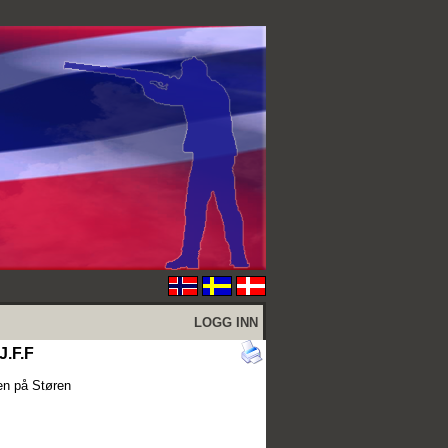
LOGG INN
J.F.F
len på Støren