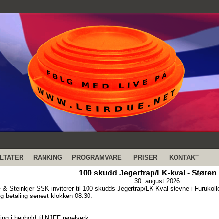
LTATER
RANKING
PROGRAMVARE
PRISER
KONTAKT
100 skudd Jegertrap/LK-kval - Støren 
30. august 2026
 & Steinkjer SSK inviterer til 100 skudds Jegertrap/LK Kval stevne i Furukol
 betaling senest klokken 08:30.
ing i henhold til NJFF regelverk.