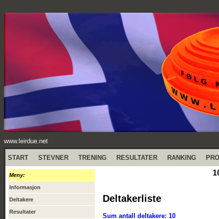
www.leirdue.net
START
STEVNER
TRENING
RESULTATER
RANKING
PR
1
Meny:
Informasjon
Deltakerliste
Deltakere
Resultater
Sum antall deltakere: 10