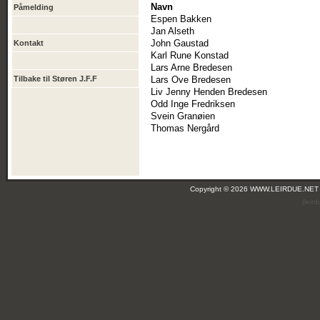
Navn
Påmelding
Espen Bakken
Jan Alseth
John Gaustad
Kontakt
Karl Rune Konstad
Lars Arne Bredesen
Tilbake til Støren J.F.F
Lars Ove Bredesen
Liv Jenny Henden Bredesen
Odd Inge Fredriksen
Svein Granøien
Thomas Nergård
Copyright © 2026 WWW.LEIRDUE.NET
(leir