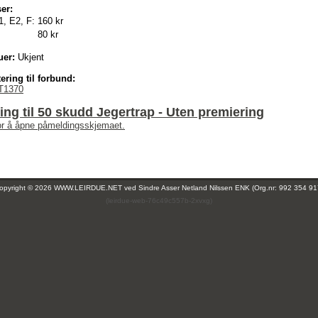
er:
1, E2, F:
160 kr
80 kr
uer:
Ukjent
ering til forbund:
T1370
ng til 50 skudd Jegertrap - Uten premiering
for å åpne påmeldingsskjemaet.
opyright © 2026 WWW.LEIRDUE.NET ved
Sindre Asser Netland Nilssen ENK (Org.nr: 992 354 91
(leirdue-web-76c49c557b-2xvxg)