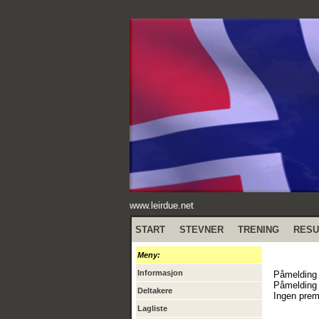
www.leirdue.net
START
STEVNER
TRENING
RESU
Meny:
Informasjon
Påmelding 
Påmelding p
Deltakere
Ingen prem
Lagliste