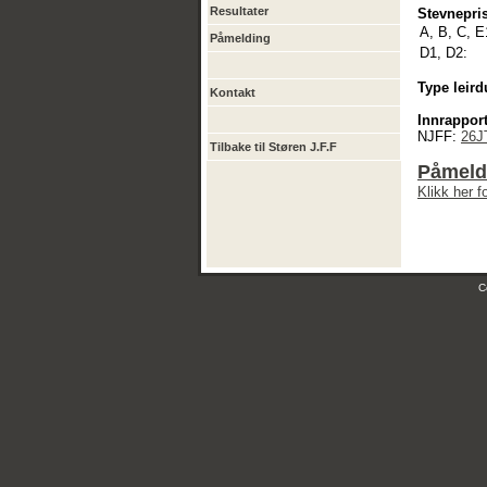
Resultater
Stevnepris
A, B, C, E
Påmelding
D1, D2:
Type leird
Kontakt
Innrapport
NJFF:
26J
Tilbake til Støren J.F.F
Påmeldi
Klikk her 
C