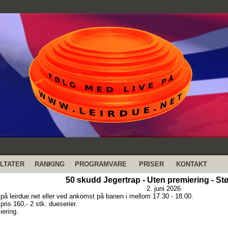
LTATER
RANKING
PROGRAMVARE
PRISER
KONTAKT
50 skudd Jegertrap - Uten premiering - Stø
2. juni 2026
på leirdue.net eller ved ankomst på banen i mellom 17.30 - 18.00.
ris 160,- 2 stk. dueserier.
iering.