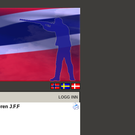
LOGG INN
ren J.F.F