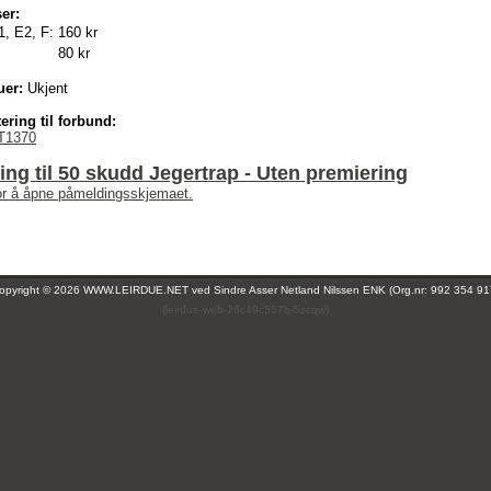
er:
1, E2, F:
160 kr
80 kr
uer:
Ukjent
ering til forbund:
T1370
ng til 50 skudd Jegertrap - Uten premiering
for å åpne påmeldingsskjemaet.
opyright © 2026 WWW.LEIRDUE.NET ved
Sindre Asser Netland Nilssen ENK (Org.nr: 992 354 91
(leirdue-web-76c49c557b-5zcqw)