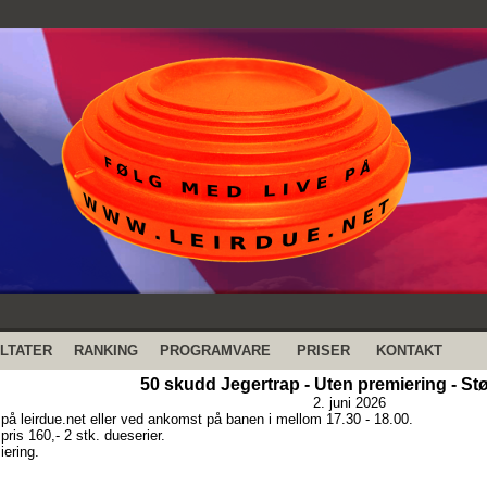
LTATER
RANKING
PROGRAMVARE
PRISER
KONTAKT
50 skudd Jegertrap - Uten premiering - Stø
2. juni 2026
på leirdue.net eller ved ankomst på banen i mellom 17.30 - 18.00.
ris 160,- 2 stk. dueserier.
iering.