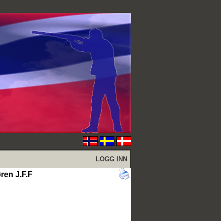
LOGG INN
ren J.F.F