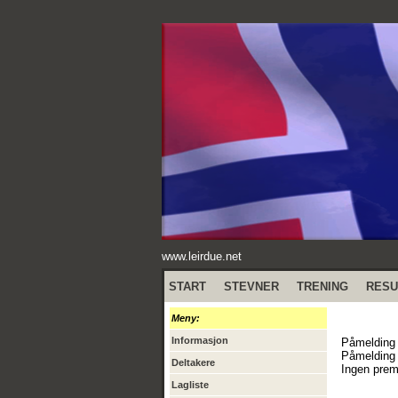
www.leirdue.net
START
STEVNER
TRENING
RESU
Meny:
Informasjon
Påmelding 
Påmelding p
Deltakere
Ingen prem
Lagliste