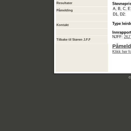
Resultater
Stevnepris
A, B, C, E
Påmelding
D1, D2:
Type leird
Kontakt
Innrapport
NJFF:
26J
Tilbake til Støren J.F.F
Påmeldi
Klikk her 
C