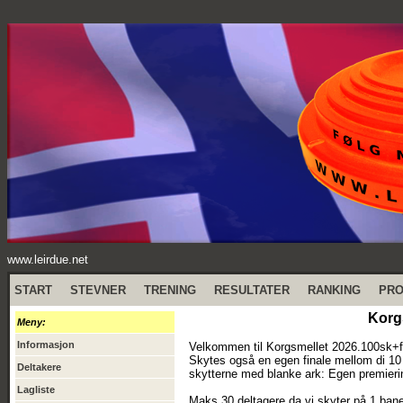
www.leirdue.net
START
STEVNER
TRENING
RESULTATER
RANKING
PR
Korg
Meny:
Informasjon
Velkommen til Korgsmellet 2026.100sk+f
Skytes også en egen finale mellom di 10
Deltakere
skytterne med blanke ark: Egen premiering
Lagliste
Maks 30 deltagere da vi skyter på 1 ban