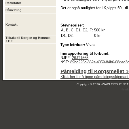
Resultater
Det er også mulighet for LK,vipps 50,- ti
Påmelding
Kontakt
Stevnepriser:
A, B, C, E1, E2, F:
500 kr
D1, D2:
0 kr
Tilbake til Korgen og Hemnes
J.F.F
Type leirduer:
Vivaz
Innrapportering til forbund:
NJFF:
26JT1565
NSF:
89bc225c-862e-4059-84b6-08dec3
Påmelding til Korgsmellet 
Klikk her for å åpne påmeldingsskjemaet
Copyright © 2026 WWW.LEIRDUE.NET
(leir